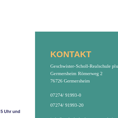
KONTAKT
Geschwister-Scholl-Realschule pl
Germersheim Römerweg 2
76726 Germersheim
07274/ 91993-0
07274/ 91993-20
15 Uhr und