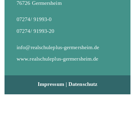
g
76726 Germersheim
i
n
a
c
07274/ 91993-0
t
h
07274/ 91993-20
i
t
o
info@realschuleplus-germersheim.de
e
n
www.realschuleplus-germersheim.de
n
,
N
Impressum
|
Datenschutz
a
v
i
g