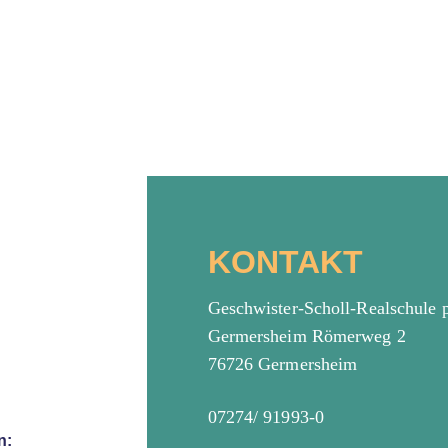
KONTAKT
Geschwister-Scholl-Realschule 
Germersheim Römerweg 2
76726 Germersheim
07274/ 91993-0
n: